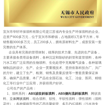
宜兴市华轩环保填料有限公司是江苏省内专业生产环保填料的企业。
总资产800多万元，位于宜兴市和桥镇，占地面积1万多平方米，年
销售额3000多万元，员工200多人，拥有原材料生产，成形安装一套
完整的生产体系。
企业具有完善的管理体制，雄厚的技术力量、先进的生产设备，
主要承接各类塔设备填料，各种沉淀和除砂的斜管和直管填料，各种
污水工程广泛应用的生物填料、生化处理中充氧曝气设备，各种玻璃
钢制品的设计、生产。企业一贯重视技术、坚持依靠科技办厂、兴厂
的方针，建立了生产、检测、销售及质量反馈等一整套质量保证体
系，确保产品质量。本厂产品在全国石油、化工、冶金、医药、精细
化工等行业中广泛应用，并获得用户好评。
公司生产的产品有：
1、填料系列：
ABS波纹斜板
填料
，
ABS侧向流斜板填料
网状填
、
料、
立体网状填料
，组合填料、软性、半软性填料；弹性填料（填料
花丝）；各种规格型号的乙丙共聚斜管、多孔PVC填料（污水池专